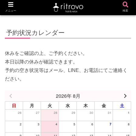
ホーム
カレンダー
メニュー
検索
予約状況カレンダー
休みをご確認の上、ご予約ください。
本日以降の休みが確認できます。
予約の空き状況等はメール、LINE、お電話にてご連絡く
ださい。
2026年 8月
日
月
火
水
木
金
土
26
27
28
29
30
31
1
2
3
4
5
6
7
8
9
10
11
12
13
14
15