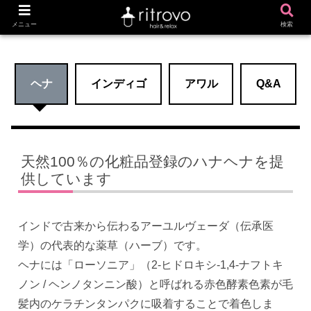
ホーム
ヘナ／インディゴ
メニュー
検索
ヘナ
インディゴ
アワル
Q&A
天然100％の化粧品登録のハナヘナを提
供しています
インドで古来から伝わるアーユルヴェーダ（伝承医
学）の代表的な薬草（ハーブ）です。
ヘナには「ローソニア」（2-ヒドロキシ-1,4-ナフトキ
ノン / ヘンノタンニン酸）と呼ばれる赤色酵素色素が毛
髪内のケラチンタンパクに吸着することで着色しま